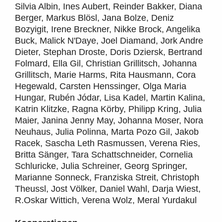
Silvia Albin, Ines Aubert, Reinder Bakker, Diana
Berger, Markus Blösl, Jana Bolze, Deniz
Bozyigit, Irene Breckner, Nikke Brock, Angelika
Buck, Malick N'Daye, Joel Diamand, Jork Andre
Dieter, Stephan Droste, Doris Dziersk, Bertrand
Folmard, Ella Gil, Christian Grillitsch, Johanna
Grillitsch, Marie Harms, Rita Hausmann, Cora
Hegewald, Carsten Henssinger, Olga Maria
Hungar, Rubén Jódar, Lisa Kadel, Martin Kalina,
Katrin Klitzke, Ragna Körby, Philipp Kring, Julia
Maier, Janina Jenny May, Johanna Moser, Nora
Neuhaus, Julia Polinna, Marta Pozo Gil, Jakob
Racek, Sascha Leth Rasmussen, Verena Ries,
Britta Sänger, Tara Schattschneider, Cornelia
Schluricke, Julia Schreiner, Georg Springer,
Marianne Sonneck, Franziska Streit, Christoph
Theussl, Jost Völker, Daniel Wahl, Darja Wiest,
R.Oskar Wittich, Verena Wolz, Meral Yurdakul